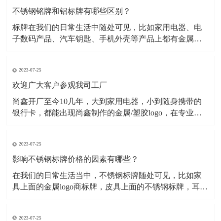
不锈钢铭牌和铝标牌有哪些区别？
标牌在我们的日常生活中随处可见，比如家用电器、电
子数码产品、汽车钥匙、手机外壳等产品上都有金属标
牌，但是这些金属标牌也会有所不同，其中最为常见的
就是材质不同，在金属标牌制作中，最常用的材质有不
2023-07-25
锈钢材质、铝合金材质、金属纯镍材质、锌合金材质
等，今天小编主要为大家介绍不锈钢铭牌和铝标牌有哪
欢迎广大客户参观我司工厂
些不一样。一、
尚鑫开厂至今10几年，大到家用电器，小到随身携带的
银行卡，都能出现尚鑫制作的金属/塑胶logo，在专业的
采购眼里，标牌就只有2种，一种是尚鑫的标牌，一种不
是尚鑫的标牌。 时刻做好准备 今天是一家长期与我司合
2023-07-25
作的客户审厂的日子，他们一行有5人，这5人分工明
确，各自审核自己负责的部分
影响不锈钢标牌价格的因素有哪些？
​在我们的日常生活当中，不锈钢标牌随处可见，比如家
具上面的金属logo商标牌，皮具上面的不锈钢标牌，耳机
logo，手机外壳logo...等等。经过蚀刻处理的不锈钢标牌
外观精致，高档大气，并且市场需求量很大，但是影响
2023-07-25
不锈钢标牌价格的因素有哪些呢？下面为大家解析： 第