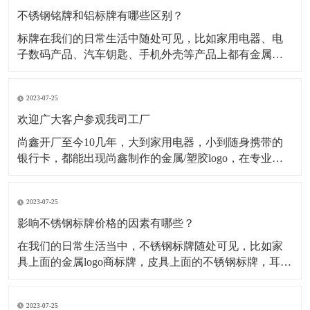
不锈钢铭牌和铝标牌有哪些区别？
标牌在我们的日常生活中随处可见，比如家用电器、电
子数码产品、汽车钥匙、手机外壳等产品上都有金属标
牌，但是这些金属标牌也会有所不同，其中最为常见的
就是材质不同，在金属标牌制作中，最常用的材质有不
2023-07-25
锈钢材质、铝合金材质、金属纯镍材质、锌合金材质
等，今天小编主要为大家介绍不锈钢铭牌和铝标牌有哪
欢迎广大客户参观我司工厂
些不一样。一、
尚鑫开厂至今10几年，大到家用电器，小到随身携带的
银行卡，都能出现尚鑫制作的金属/塑胶logo，在专业的
采购眼里，标牌就只有2种，一种是尚鑫的标牌，一种不
是尚鑫的标牌。 时刻做好准备 今天是一家长期与我司合
2023-07-25
作的客户审厂的日子，他们一行有5人，这5人分工明
确，各自审核自己负责的部分
影响不锈钢标牌价格的因素有哪些？
​在我们的日常生活当中，不锈钢标牌随处可见，比如家
具上面的金属logo商标牌，皮具上面的不锈钢标牌，耳机
logo，手机外壳logo...等等。经过蚀刻处理的不锈钢标牌
外观精致，高档大气，并且市场需求量很大，但是影响
2023-07-25
不锈钢标牌价格的因素有哪些呢？下面为大家解析： 第