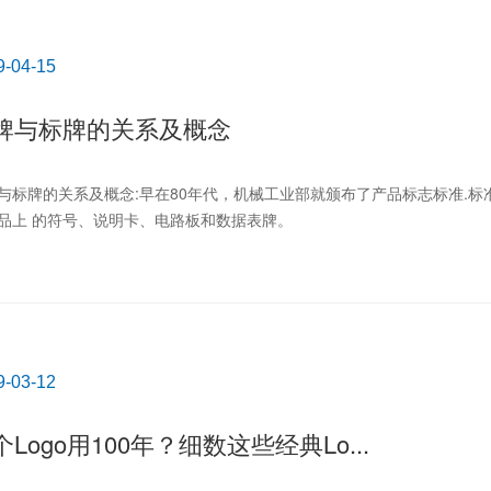
9-04-15
牌与标牌的关系及概念
与标牌的关系及概念:早在80年代，机械工业部就颁布了产品标志标准.标
品上 的符号、说明卡、电路板和数据表牌。
9-03-12
个logo用100年？细数这些经典lo...