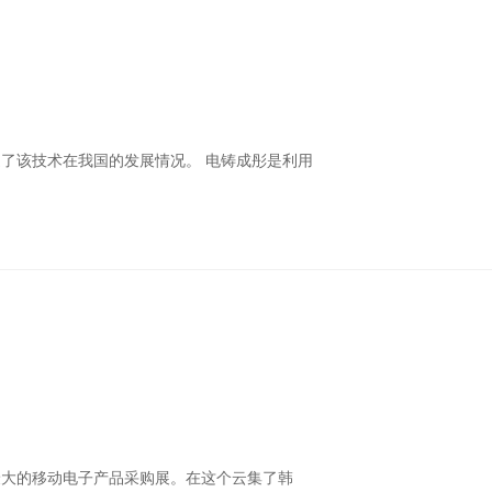
了该技术在我国的发展情况。 电铸成彤是利用
最大的移动电子产品采购展。在这个云集了韩