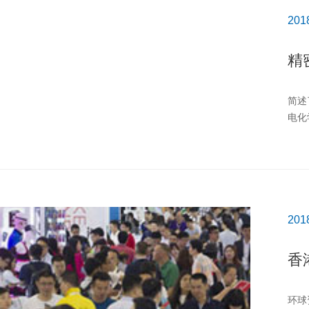
201
精
简述
电化
201
香
环球