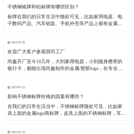
不锈钢铭牌和铝标牌有哪些区别？
标牌在我们的日常生活中随处可见，比如家用电器、电
子数码产品、汽车钥匙、手机外壳等产品上都有金属标
牌，但是这些金属标牌也会有所不同，其中最为常见的
就是材质不同，在金属标牌制作中，最常用的材质有不
2023-07-25
锈钢材质、铝合金材质、金属纯镍材质、锌合金材质
等，今天小编主要为大家介绍不锈钢铭牌和铝标牌有哪
欢迎广大客户参观我司工厂
些不一样。一、
尚鑫开厂至今10几年，大到家用电器，小到随身携带的
银行卡，都能出现尚鑫制作的金属/塑胶logo，在专业的
采购眼里，标牌就只有2种，一种是尚鑫的标牌，一种不
是尚鑫的标牌。 时刻做好准备 今天是一家长期与我司合
2023-07-25
作的客户审厂的日子，他们一行有5人，这5人分工明
确，各自审核自己负责的部分
影响不锈钢标牌价格的因素有哪些？
​在我们的日常生活当中，不锈钢标牌随处可见，比如家
具上面的金属logo商标牌，皮具上面的不锈钢标牌，耳机
logo，手机外壳logo...等等。经过蚀刻处理的不锈钢标牌
外观精致，高档大气，并且市场需求量很大，但是影响
2023-07-25
不锈钢标牌价格的因素有哪些呢？下面为大家解析： 第