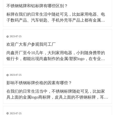
不锈钢铭牌和铝标牌有哪些区别？
标牌在我们的日常生活中随处可见，比如家用电器、电
子数码产品、汽车钥匙、手机外壳等产品上都有金属标
牌，但是这些金属标牌也会有所不同，其中最为常见的
就是材质不同，在金属标牌制作中，最常用的材质有不
2023-07-25
锈钢材质、铝合金材质、金属纯镍材质、锌合金材质
等，今天小编主要为大家介绍不锈钢铭牌和铝标牌有哪
欢迎广大客户参观我司工厂
些不一样。一、
尚鑫开厂至今10几年，大到家用电器，小到随身携带的
银行卡，都能出现尚鑫制作的金属/塑胶logo，在专业的
采购眼里，标牌就只有2种，一种是尚鑫的标牌，一种不
是尚鑫的标牌。 时刻做好准备 今天是一家长期与我司合
2023-07-25
作的客户审厂的日子，他们一行有5人，这5人分工明
确，各自审核自己负责的部分
影响不锈钢标牌价格的因素有哪些？
​在我们的日常生活当中，不锈钢标牌随处可见，比如家
具上面的金属logo商标牌，皮具上面的不锈钢标牌，耳机
logo，手机外壳logo...等等。经过蚀刻处理的不锈钢标牌
外观精致，高档大气，并且市场需求量很大，但是影响
2023-07-25
不锈钢标牌价格的因素有哪些呢？下面为大家解析： 第